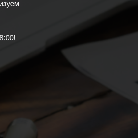
изуем
8:00!