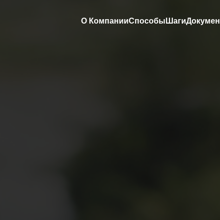
О Компании
Способы
Шаги
Докуме