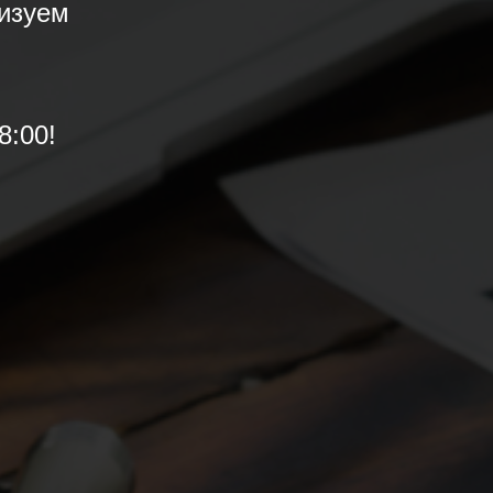
изуем
8:00!