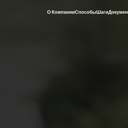
О Компании
Способы
Шаги
Докуме