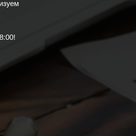
изуем
8:00!