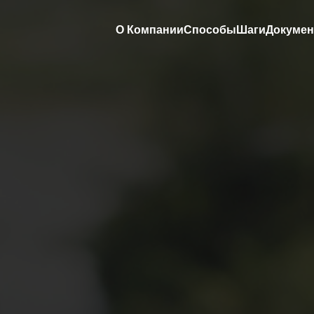
О Компании
Способы
Шаги
Докуме